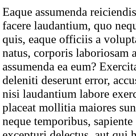
Eaque assumenda reiciendis 
facere laudantium, quo neq
quis, eaque officiis a volup
natus, corporis laboriosam
assumenda ea eum? Exercita
deleniti deserunt error, acc
nisi laudantium labore exer
placeat mollitia maiores sun
neque temporibus, sapiente 
excepturi delectus, aut qui 